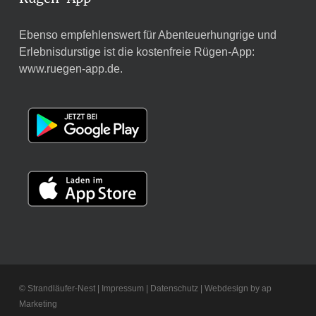
Ebenso empfehlenswert für Abenteuerhungrige und
Erlebnisdurstige ist die kostenfreie Rügen-App:
www.ruegen-app.de
.
©
Strandläufer-Nest
|
Impressum
|
Datenschutz
| Webdesign by
ap
Marketing