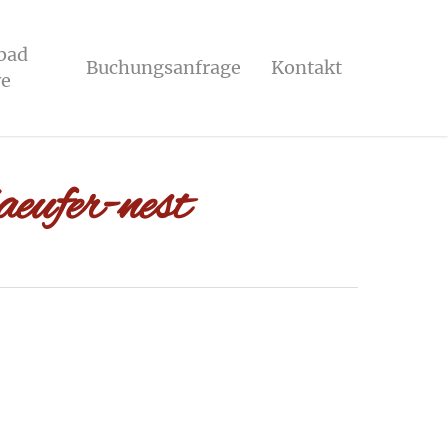
bad
Buchungsanfrage
Kontakt
e
aeufer-nest