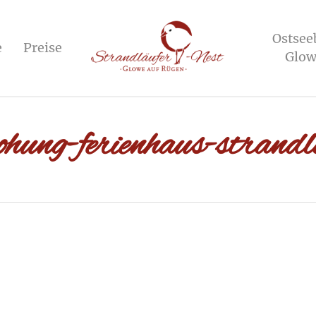
Ostsee
e
Preise
Glow
wohung-ferienhaus-strandl